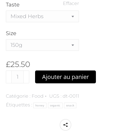
Effacer
Taste
Size
£
25.50
quantité
Ajouter au panier
de
Organic
Catégorie :
Food
UGS :
dt-0011
Honey
Étiquettes :
honey
organic
snack