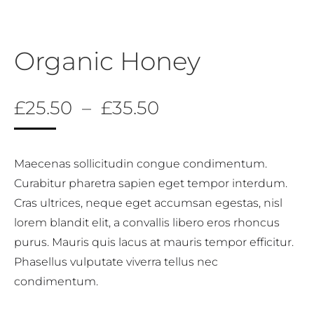
Organic Honey
Plage
£
25.50
–
£
35.50
de
prix :
Maecenas sollicitudin congue condimentum.
£25.50
Curabitur pharetra sapien eget tempor interdum.
à
Cras ultrices, neque eget accumsan egestas, nisl
£35.50
lorem blandit elit, a convallis libero eros rhoncus
purus. Mauris quis lacus at mauris tempor efficitur.
Phasellus vulputate viverra tellus nec
condimentum.