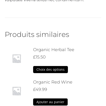
Produits similaires
Organic Herbal Tee
£
15.50
Ce
Choix des options
produit
Organic Red Wine
a
plusieurs
£
49.99
variations.
Ajouter au panier
Les