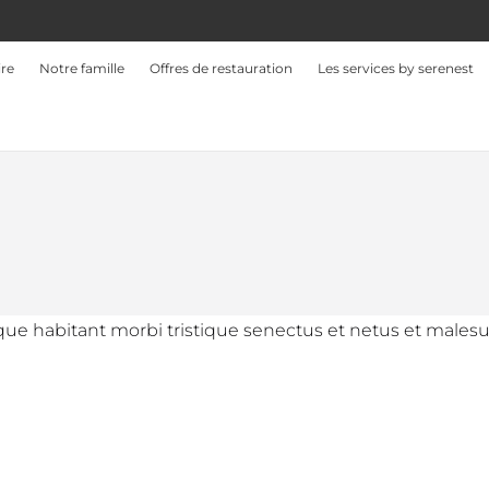
ire
Notre famille
Offres de restauration
Les services by serenest
que habitant morbi tristique senectus et netus et malesuad