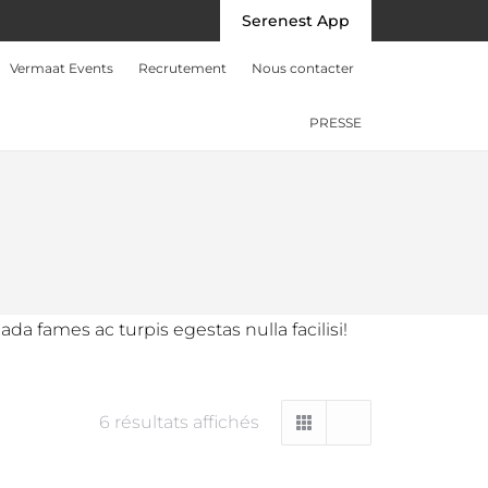
Serenest App
Facebook
Instagram
LinkedIn
page
page
page
Vermaat Events
Recrutement
Nous contacter
opens
opens
opens
in
in
in
PRESSE
new
new
new
window
window
window
a fames ac turpis egestas nulla facilisi!
6 résultats affichés