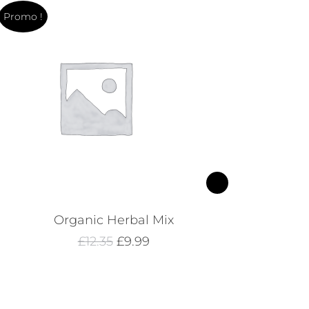
Promo !
Organic Herbal Mix
Le
Le
£
12.35
£
9.99
prix
prix
initial
actuel
était :
est :