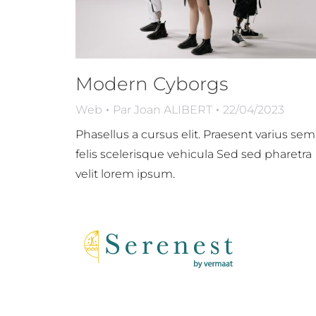
Modern Cyborgs
Web
Par
Joan ALIBERT
22/04/2023
Phasellus a cursus elit. Praesent varius sem
felis scelerisque vehicula Sed sed pharetra
velit lorem ipsum.