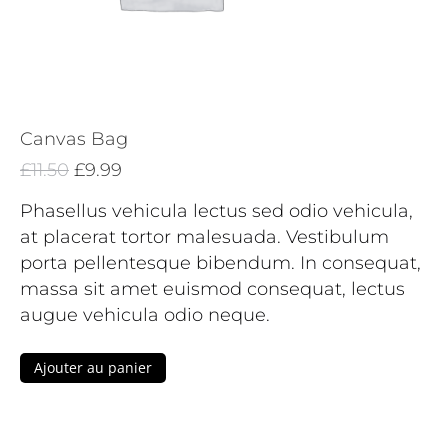
Canvas Bag
Le
Le
£
11.50
£
9.99
prix
prix
Phasellus vehicula lectus sed odio vehicula,
initial
actuel
at placerat tortor malesuada. Vestibulum
était :
est :
porta pellentesque bibendum. In consequat,
£11.50.
£9.99.
massa sit amet euismod consequat, lectus
augue vehicula odio neque.
Ajouter au panier