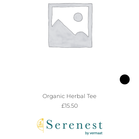
Ce
produit
Organic Herbal Tee
a
plusieu
£
15.50
variatio
Les
options