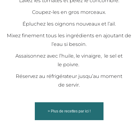
Lavez les tomates et
pelez le concombre.
Coupez-les en gros
morceaux.
Épluchez les oignons
nouveaux et l’ail.
Mixez finement tous les
ingrédients en ajoutant
de
l’eau si besoin.
Assaisonnez avec l’huile,
le vinaigre, le sel et
le
poivre.
Réservez au réfrigérateur
jusqu’au moment
de
servir.
> Plus de recettes par ici !