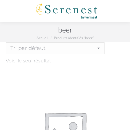
beer
Accueil
Produits identifiés “beer”
Vous êtes ici :
Voici le seul résultat