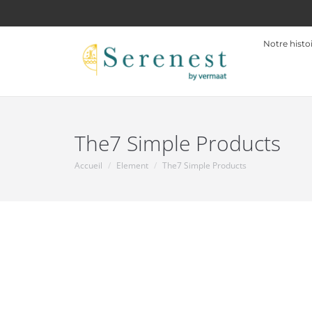
Notre histo
The7 Simple Products
Accueil
Element
The7 Simple Products
Vous êtes ici :