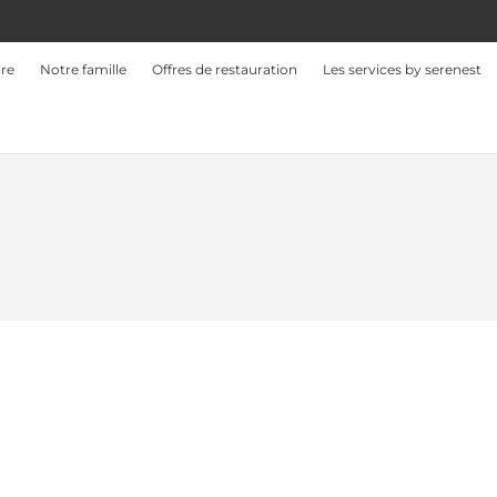
ire
Notre famille
Offres de restauration
Les services by serenest